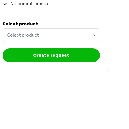
No commitments
Select product
Select product
Create request