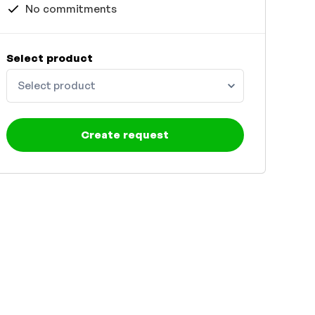
No commitments
Select product
Select product
Create request