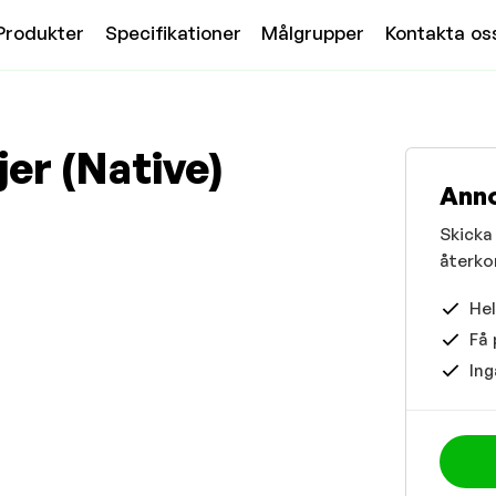
Produkter
Specifikationer
Målgrupper
Kontakta os
jer (Native)
Ann
Skicka 
återko
Hel
Få 
Ing